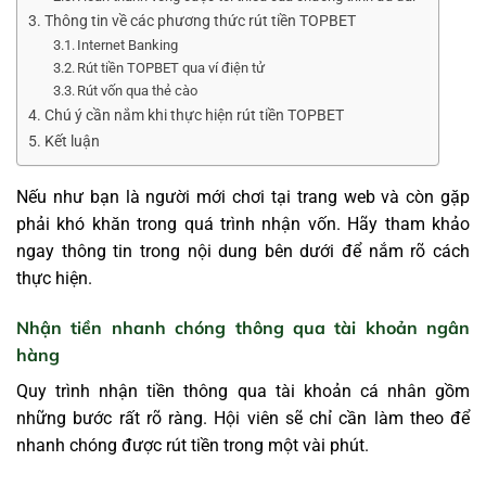
Thông tin về các phương thức rút tiền TOPBET
Internet Banking
Rút tiền TOPBET qua ví điện tử
Rút vốn qua thẻ cào
Chú ý cần nắm khi thực hiện rút tiền TOPBET
Kết luận
Nếu như bạn là người mới chơi tại trang web và còn gặp
phải khó khăn trong quá trình nhận vốn. Hãy tham khảo
ngay thông tin trong nội dung bên dưới để nắm rõ cách
thực hiện.
Nhận tiền nhanh chóng thông qua tài khoản ngân
hàng
Quy trình nhận tiền thông qua tài khoản cá nhân gồm
những bước rất rõ ràng. Hội viên sẽ chỉ cần làm theo để
nhanh chóng được rút tiền trong một vài phút.