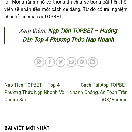
lợi. Mong rằng nhờ có thông tin chia sẻ trong bài trên, hội
viên sẽ nhận tiền một cách dễ dàng. Từ đó có trải nghiệm
chơi tốt tại nhà cái TOPBET.
Xem thêm:
Nạp Tiền TOPBET – Hướng
Dẫn Top 4 Phương Thức Nạp Nhanh
Nạp Tiền TOPBET – Top 4
Cách Tải App TOPBET
Phương Thức Nạp Nhanh Và
Nhanh Chóng, An Toàn Trên
Chuẩn Xác
iOS/Android
BÀI VIẾT MỚI NHẤT