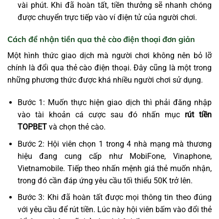
vài phút. Khi đã hoàn tất, tiền thưởng sẽ nhanh chóng
được chuyển trực tiếp vào ví điện tử của người chơi.
Cách để nhận tiền qua thẻ cào điện thoại đơn giản
Một hình thức giao dịch mà người chơi không nên bỏ lỡ
chính là đổi qua thẻ cào điện thoại. Đây cũng là một trong
những phương thức được khá nhiều người chơi sử dụng.
Bước 1: Muốn thực hiện giao dịch thì phải đăng nhập
vào tài khoản cá cược sau đó nhấn mục
rút tiền
TOPBET
và chọn thẻ cào.
Bước 2: Hội viên chọn 1 trong 4 nhà mạng mà thương
hiệu đang cung cấp như MobiFone, Vinaphone,
Vietnamobile. Tiếp theo nhấn mệnh giá thẻ muốn nhận,
trong đó cần đáp ứng yêu cầu tối thiểu 50K trở lên.
Bước 3: Khi đã hoàn tất được mọi thông tin theo đúng
với yêu cầu để rút tiền. Lúc này hội viên bấm vào đổi thẻ