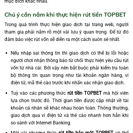
mục đích khác nhau.
Chú ý cần nắm khi thực hiện rút tiền TOPBET
Trong quá trình thực hiện giao dịch tại trang web, người
tham gia phải nắm rõ một vài lưu ý quan trọng. Để từ đó
đảm bảo việc rút vốn sẽ diễn ra một cách suôn sẻ nhất.
Nếu nhập sai thông tin thì giao dịch có thể bị lỗi hoặc
người chơi nhận thông báo từ chối thực hiện yêu cầu rút
vốn từ nhà cái. Bởi vậy nên bắt buộc phải kiểm tra toàn
bộ thông tin quan trọng như tài khoản ngân hàng, ví
điện tử, mã thẻ cào trước khi nhấn xác nhận giao dịch.
Tuỳ vào các phương thức
rút tiền TOPBET
mà hội viên
lựa chọn trước đó. Thời gian tiền được cập nhật về tài
khoản cá nhân sẽ khác nhau hoàn toàn. Thông thường,
giao dịch qua ví điện tử và thẻ cào nhanh hơn hẳn khi
so sánh với Internet Banking.
Một vài phương thức
rút tiền bảo mật TOPBET
có thể