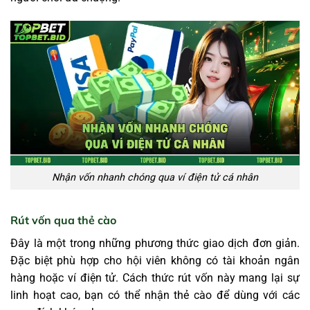
Nhận vốn nhanh chóng qua ví điện tử cá nhân
Rút vốn qua thẻ cào
Đây là một trong những phương thức giao dịch đơn giản.
Đặc biệt phù hợp cho hội viên không có tài khoản ngân
hàng hoặc ví điện tử. Cách thức rút vốn này mang lại sự
linh hoạt cao, bạn có thể nhận thẻ cào để dùng với các