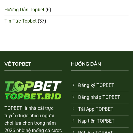
Kèo
Huyền
Châu
Thoại
Hướng Dẫn Topbet
(6)
Á
Brazil
Chuẩn
Tin Tức Topbet
(37)
Cao
Thủ
Chỉ
Trong
5
Phút
VỀ TOPBET
HƯỚNG DẪN
Đăng ký TOPBET
Đăng nhập TOPBET
TOPBET là nhà cái trực
Tải App TOPBET
tuyến được nhiều người
Nạp tiền TOPBET
chơi lựa chọn trong năm
2026 nhờ hệ thống cá cược
Rút tiền TOPBET