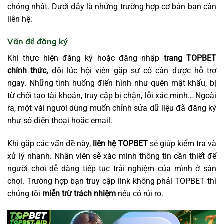
chóng nhất. Dưới đây là những trường hợp cơ bản bạn cần
liên hệ:
Vấn đề đăng ký
Khi thực hiện đăng ký hoặc đăng nhập
trang TOPBET
chính thức,
đôi lúc hội viên gặp sự cố cần được hỗ trợ
ngay. Những tình huống điển hình như quên mật khẩu, bị
từ chối tạo tài khoản, truy cập bị chặn, lỗi xác minh… Ngoài
ra, một vài người dùng muốn chỉnh sửa dữ liệu đã đăng ký
như số điện thoại hoặc email.
Khi gặp các vấn đề này,
liên hệ TOPBET
sẽ giúp kiểm tra và
xử lý nhanh. Nhân viên sẽ xác minh thông tin cần thiết để
người chơi dễ dàng tiếp tục trải nghiệm của mình ở sân
chơi. Trường hợp bạn truy cập link không phải TOPBET thì
chúng tôi
miễn trừ trách nhiệm
nếu có rủi ro.