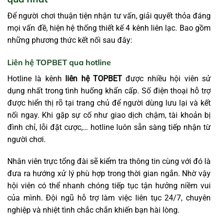
Để người chơi thuận tiện nhận tư vấn, giải quyết thỏa đáng
mọi vấn đề, hiện hệ thống thiết kế 4 kênh liên lạc. Bao gồm
những phương thức kết nối sau đây:
Liên hệ TOPBET qua hotline
Hotline là kênh
liên hệ TOPBET
được nhiều hội viên sử
dụng nhất trong tình huống khẩn cấp. Số điện thoại hỗ trợ
được hiển thị rõ tại trang chủ để người dùng lưu lại và kết
nối ngay. Khi gặp sự cố như giao dịch chậm, tài khoản bị
đình chỉ, lỗi đặt cược,… hotline luôn sẵn sàng tiếp nhận từ
người chơi.
Nhân viên trực tổng đài sẽ kiểm tra thông tin cùng với đó là
đưa ra hướng xử lý phù hợp trong thời gian ngắn. Nhờ vậy
hội viên có thể nhanh chóng tiếp tục tận hưởng niềm vui
của mình. Đội ngũ hỗ trợ làm việc liên tục 24/7, chuyên
nghiệp và nhiệt tình chắc chắn khiến bạn hài lòng.