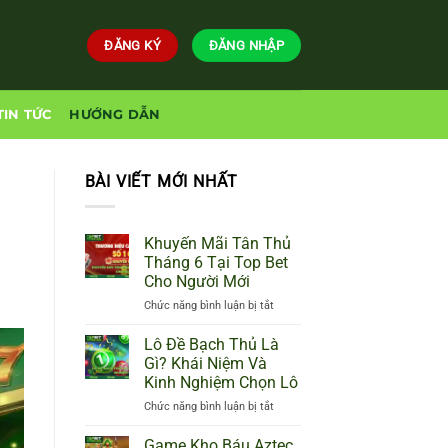
ĐĂNG KÝ
ĐĂNG NHẬP
TIN TỨC
HƯỚNG DẪN
BÀI VIẾT MỚI NHẤT
Khuyến Mãi Tân Thủ
Tháng 6 Tại Top Bet
Cho Người Mới
Chức năng bình luận bị tắt
ở
Khuyến
Mãi
Lô Đề Bạch Thủ Là
Tân
Gì? Khái Niệm Và
Thủ
Kinh Nghiệm Chọn Lô
Tháng
Chức năng bình luận bị tắt
ở
6
Lô
Tại
Đề
Top
Game Kho Báu Aztec