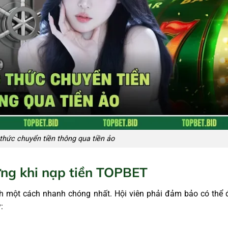
hức chuyển tiền thông qua tiền ảo
ứng khi nạp tiền TOPBET
ch một cách nhanh chóng nhất. Hội viên phải đảm bảo có thể
: