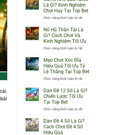
Bạch
Bet
Là Gì? Kinh Nghiệm
Thủ
Cho
Chơi Hay Tại Top Bet
Là
Người
Chức năng bình luận bị tắt
ở
Gì?
Mới
Game
Khái
Kho
Niệm
Nổ Hũ Thần Tài Là
Báu
Và
Gì? Cách Chơi Và
Aztec
Kinh
Kinh Nghiệm Tối Ưu
Là
Nghiệm
Chức năng bình luận bị tắt
ở
Gì?
Chọn
Nổ
Kinh
Lô
Hũ
Nghiệm
Mẹo Chơi Xóc Đĩa
Thần
Chơi
Hiệu Quả Tối Ưu Tỷ
Tài
Hay
Lệ Thắng Tại Top Bet
Là
Tại
Chức năng bình luận bị tắt
ở
Gì?
Top
Mẹo
Cách
Bet
Chơi
Chơi
Dàn Đề 12 Số Là Gì?
cái.
Xóc
Và
Chiến Lược Tối Ưu
 bài
Đĩa
Kinh
Tại Top Bet
Hiệu
Nghiệm
Chức năng bình luận bị tắt
ở
Quả
Tối
Dàn
Tối
Ưu
Đề
Ưu
Dàn Đề 4 Số Là Gì?
12
Tỷ
Cách Chơi Đề 4 Số
Số
Lệ
Hiệu Quả
Là