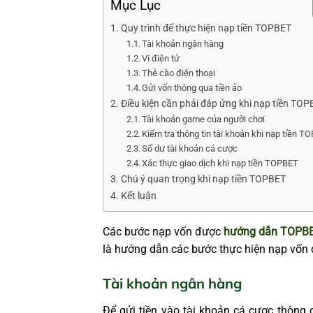
Mục Lục
Quy trình để thực hiện nạp tiền TOPBET
Tài khoản ngân hàng
Ví điện tử
Thẻ cào điện thoại
Gửi vốn thông qua tiền ảo
Điều kiện cần phải đáp ứng khi nạp tiền TO
Tài khoản game của người chơi
Kiểm tra thông tin tài khoản khi nạp tiền T
Số dư tài khoản cá cược
Xác thực giao dịch khi nạp tiền TOPBET
Chú ý quan trọng khi nạp tiền TOPBET
Kết luận
Các bước nạp vốn được
hướng dẫn TOPB
là hướng dẫn các bước thực hiện nạp vốn 
Tài khoản ngân hàng
Để gửi tiền vào tài khoản cá cược thông