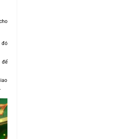
 cho
u đó
n để
giao
.