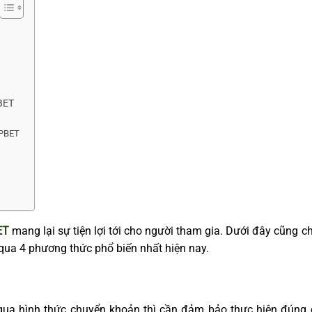
PBET
OPBET
ET
mang lại sự tiện lợi tới cho người tham gia. Dưới đây cũng c
qua 4 phương thức phổ biến nhất hiện nay.
 qua hình thức chuyển khoản thì cần đảm bảo thực hiện đúng