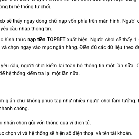
ông bị hệ thống từ chối.
eb sẽ thấy ngay dòng chữ nạp vốn phía trên màn hình. Người 
yêu cầu nhập thông tin.
ác hình thức
nạp tiền TOPBET
xuất hiện. Người chơi sẽ thấy 1
ái và chọn ngay vào mục ngân hàng. Điền đủ các dữ liệu theo 
yêu cầu, người chơi kiểm lại toàn bộ thông tin một lần nữa. 
ể hệ thống kiểm tra lại một lần nữa.
ơn giản chứ không phức tạp như nhiều người chơi lầm tưởng.
 nhanh chóng.
i nhấn chọn gửi vốn thông qua ví điện tử.
 chọn ví và hệ thống sẽ hiện số điện thoại và tên tài khoản.