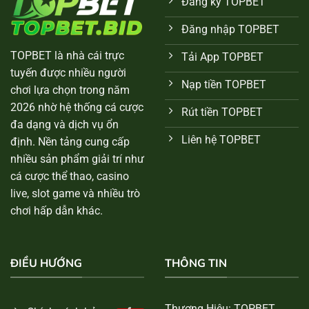
Đăng ký TOPBET
Đăng nhập TOPBET
TOPBET là nhà cái trực
Tải App TOPBET
tuyến được nhiều người
Nạp tiền TOPBET
chơi lựa chọn trong năm
2026 nhờ hệ thống cá cược
Rút tiền TOPBET
đa dạng và dịch vụ ổn
Liên hệ TOPBET
định. Nền tảng cung cấp
nhiều sản phẩm giải trí như
cá cược thể thao, casino
live, slot game và nhiều trò
chơi hấp dẫn khác.
ĐIỀU HƯỚNG
THÔNG TIN
Thương Hiệu: TOPBET