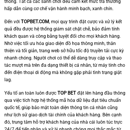
thống. Tất cả các sảnh chơi đều cam kết mức trả thưởng
hấp dẫn cùng cơ chế vận hành minh bạch, xanh chín.
Đến với
TOPBET.COM
, mọi quy trình đặt cược và xử lý kết
quả đều được hệ thống giám sát chặt chẽ, bảo đảm tính
khách quan và công bằng tuyệt đối cho mọi khách hàng.
Nhờ việc tối ưu hóa giao diện đồ họa thông minh, thân
thiện và tối giản, trang web sở hữu tốc độ truyền tải cực kỳ
nhanh chóng. Người chơi có thể dễ dàng truy cập và thao
tác mượt mà trên đa dạng thiết bị cá nhân, từ máy tính cho
đến điện thoại di động mà không gặp phải tình trạng giật
lag.
Yếu tố an toàn luôn được
TOP BET
đặt lên hàng đầu thông
qua việc tích hợp hệ thống mã hóa dữ liệu đạt tiêu chuẩn
quốc tế, giúp bảo mật toàn diện thông tin cá nhân cũng
như lịch sử giao dịch tài chính của khách hàng. Bên cạnh
đó, trung tâm hỗ trợ khách hàng của nhà cái luôn túc trực
24/7 để tiếp nhận và xử lý nhanh chóng mọi thắc mắc từ