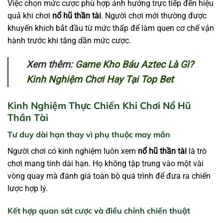
Việc chọn mức cược phù hợp ảnh hưởng trực tiếp đến hiệu
quả khi chơi
nổ hũ thần tài
. Người chơi mới thường được
khuyến khích bắt đầu từ mức thấp để làm quen cơ chế vận
hành trước khi tăng dần mức cược.
Xem thêm:
Game Kho Báu Aztec Là Gì?
Kinh Nghiệm Chơi Hay Tại Top Bet
Kinh Nghiệm Thực Chiến Khi Chơi Nổ Hũ
Thần Tài
Tư duy dài hạn thay vì phụ thuộc may mắn
Người chơi có kinh nghiệm luôn xem
nổ hũ thần tài
là trò
chơi mang tính dài hạn. Họ không tập trung vào một vài
vòng quay mà đánh giá toàn bộ quá trình để đưa ra chiến
lược hợp lý.
Kết hợp quan sát cược và điều chỉnh chiến thuật