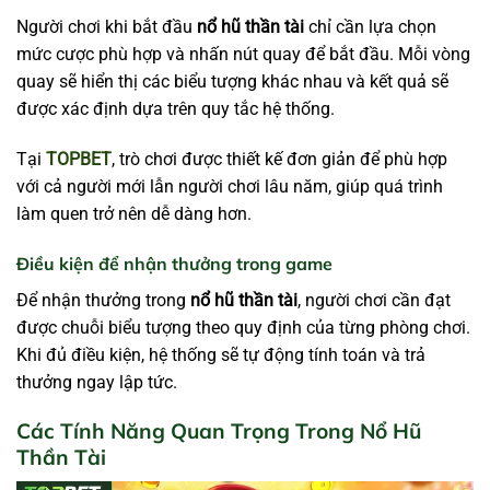
Người chơi khi bắt đầu
nổ hũ thần tài
chỉ cần lựa chọn
mức cược phù hợp và nhấn nút quay để bắt đầu. Mỗi vòng
quay sẽ hiển thị các biểu tượng khác nhau và kết quả sẽ
được xác định dựa trên quy tắc hệ thống.
Tại
TOPBET
, trò chơi được thiết kế đơn giản để phù hợp
với cả người mới lẫn người chơi lâu năm, giúp quá trình
làm quen trở nên dễ dàng hơn.
Điều kiện để nhận thưởng trong game
Để nhận thưởng trong
nổ hũ thần tài
, người chơi cần đạt
được chuỗi biểu tượng theo quy định của từng phòng chơi.
Khi đủ điều kiện, hệ thống sẽ tự động tính toán và trả
thưởng ngay lập tức.
Các Tính Năng Quan Trọng Trong Nổ Hũ
Thần Tài