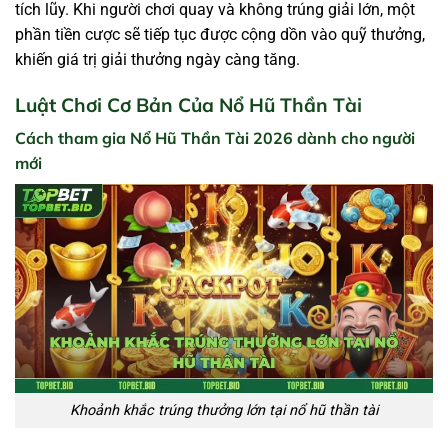
tích lũy. Khi người chơi quay và không trúng giải lớn, một
phần tiền cược sẽ tiếp tục được cộng dồn vào quỹ thưởng,
khiến giá trị giải thưởng ngày càng tăng.
Luật Chơi Cơ Bản Của Nổ Hũ Thần Tài
Cách tham gia Nổ Hũ Thần Tài 2026 dành cho người
mới
Khoảnh khắc trúng thưởng lớn tại nổ hũ thần tài