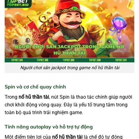
Người chơi săn jackpot trong game nổ hũ thần tài
Spin và cơ chế quay chính
Trong
nổ hũ thần tài
, nút Spin là thao tác chính giúp người
chơi khởi động vòng quay. Đây là yếu tố trung tâm trong
toàn bộ quá trình trải nghiệm game.
Tính năng autoplay và hỗ trợ tự động
Một điểm tiện lợi của
nổ hũ thần tài
là chế độ tự động